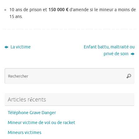
10 ans de prison et
150 000 €
d’amende si le mineur a moins de
15 ans.
La victime
Enfant battu, maltraité ou
privé de soin
Re
Reche
po
:
Articles récents
Téléphone Grave Danger
Mineur victime de vol ou de racket
Mineurs victimes